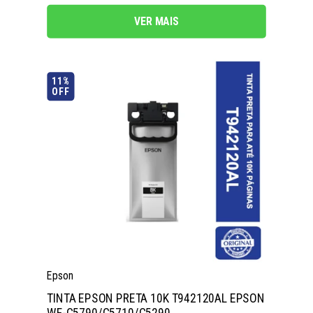
VER MAIS
11%
OFF
Epson
TINTA EPSON PRETA 10K T942120AL EPSON
WF-C5790/C5710/C5290