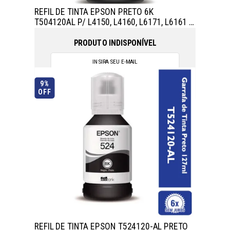
REFIL DE TINTA EPSON PRETO 6K
T504120AL P/ L4150, L4160, L6171, L6161 E
L6191
PRODUTO INDISPONÍVEL
9%
OFF
REFIL DE TINTA EPSON T524120-AL PRETO