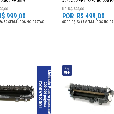
75.000 PÁGINA
50F0Z00 PRETO P/ 60.000 P
00,00
R$
598,00
R$
999,00
R$
499,00
66,50
SEM JUROS
NO
CARTÃO
6
X
DE
R$ 83,17
SEM JUROS
NO
CA
4%
OFF