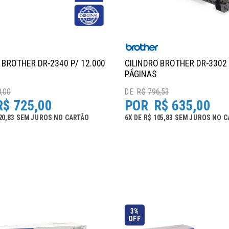
 BROTHER DR-2340 P/ 12.000
CILINDRO BROTHER DR-3302 
PÁGINAS
,00
R$
796,53
R$
725,00
R$
635,00
20,83
SEM JUROS
NO
CARTÃO
6
X
DE
R$ 105,83
SEM JUROS
NO
C
3%
OFF