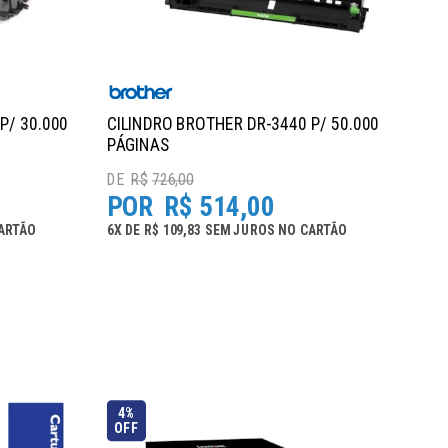
P/ 30.000
CILINDRO BROTHER DR-3440 P/ 50.000
PÁGINAS
R$
726,00
R$
514,00
ARTÃO
6
X
DE
R$ 109,83
SEM JUROS
NO
CARTÃO
4%
OFF