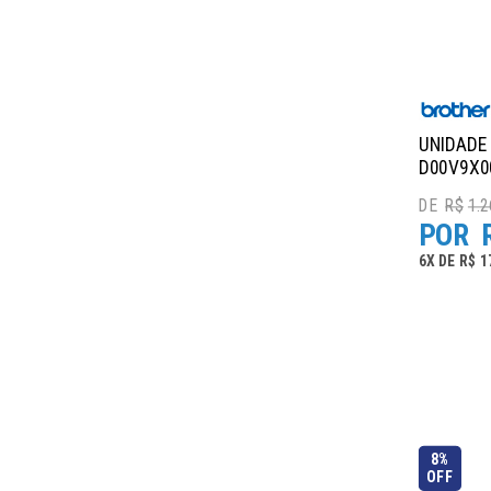
UNIDADE
D00V9X0
R$
1.2
6
X
DE
R$ 1
8%
OFF