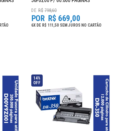
ÁGINAS
56F0Z00 P/ 60.000 PÁGINAS
R$
798,60
R$
669,00
RTÃO
6
X
DE
R$ 111,50
SEM JUROS
NO
CARTÃO
14%
OFF