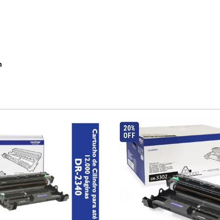
m
20%
OFF