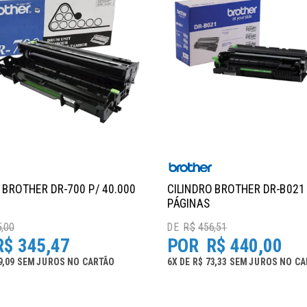
 BROTHER DR-700 P/ 40.000
CILINDRO BROTHER DR-B021 
PÁGINAS
,00
R$
456,51
R$
345,47
R$
440,00
9,09
SEM JUROS
NO
CARTÃO
6
X
DE
R$ 73,33
SEM JUROS
NO
CA