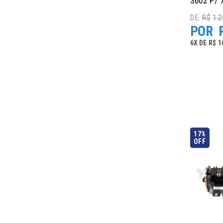
3602 P/ 
R$
1.2
6
X
DE
R$ 1
17%
OFF