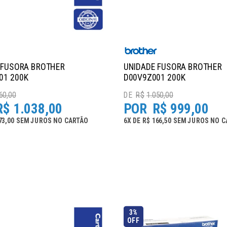
 FUSORA BROTHER
UNIDADE FUSORA BROTHER
01 200K
D00V9Z001 200K
60,00
R$
1.050,00
R$
1.038,00
R$
999,00
73,00
SEM JUROS
NO
CARTÃO
6
X
DE
R$ 166,50
SEM JUROS
NO
C
3%
OFF