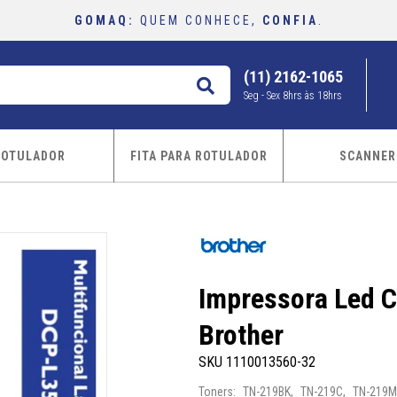
GOMAQ:
QUEM CONHECE,
CONFIA
.
(11) 2162-1065
buscar
Seg - Sex 8hrs às 18hrs
ROTULADOR
FITA PARA ROTULADOR
SCANNER
Impressora Led 
Brother
SKU 1110013560-32
Toners: TN-219BK, TN-219C, TN-219M