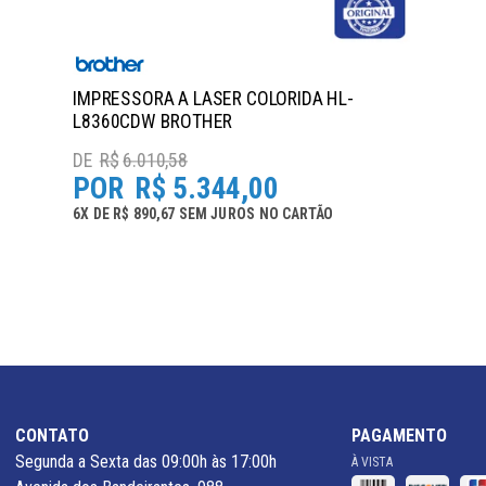
IMPRESSORA A LASER COLORIDA HL-
L8360CDW BROTHER
R$
6.010,58
R$
5.344,00
6
X
DE
R$ 890,67
SEM JUROS
NO
CARTÃO
CONTATO
PAGAMENTO
Segunda a Sexta das 09:00h às 17:00h
À VISTA