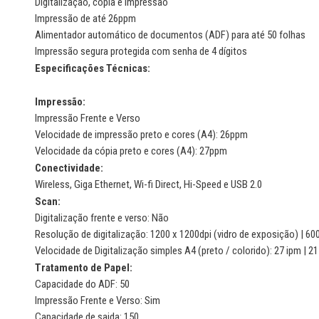
Digitalização, cópia e impressão
Impressão de até 26ppm
Alimentador automático de documentos (ADF) para até 50 folhas
Impressão segura protegida com senha de 4 dígitos
Especificações Técnicas:
Impressão:
Impressão Frente e Verso
Velocidade de impressão preto e cores (A4): 26ppm
Velocidade da cópia preto e cores (A4): 27ppm
Conectividade:
Wireless, Giga Ethernet, Wi-fi Direct, Hi-Speed e USB 2.0
Scan:
Digitalização frente e verso: Não
Resolução de digitalização: 1200 x 1200dpi (vidro de exposição) | 600
Velocidade de Digitalização simples A4 (preto / colorido): 27 ipm | 21
Tratamento de Papel:
Capacidade do ADF: 50
Impressão Frente e Verso: Sim
Capacidade de saida: 150