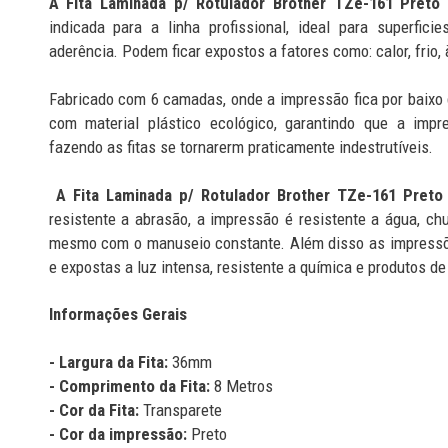
A Fita Laminada p/ Rotulador Brother TZe-161 Pret
indicada para a linha profissional, ideal para superfici
aderência. Podem ficar expostos a fatores como: calor, frio,
Fabricado com 6 camadas, onde a impressão fica por baixo
com material plástico ecológico, garantindo que a imp
fazendo as fitas se tornarerm praticamente indestrutíveis.
A Fita Laminada p/ Rotulador Brother TZe-161 Pret
resistente a abrasão, a impressão é resistente a água, c
mesmo com o manuseio constante. Além disso as impressõe
e expostas a luz intensa, resistente a química e produtos de
Informações Gerais
- Largura da Fita:
36mm
- Comprimento da Fita:
8 Metros
- Cor da Fita:
Transparete
- Cor da impressão:
Preto