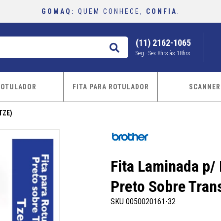
GOMAQ:
QUEM CONHECE,
CONFIA
.
(11) 2162-1065
buscar
Seg - Sex 8hrs às 18hrs
ROTULADOR
FITA PARA ROTULADOR
SCANNER
TZE)
Fita Laminada p/
Preto Sobre Tra
SKU 0050020161-32