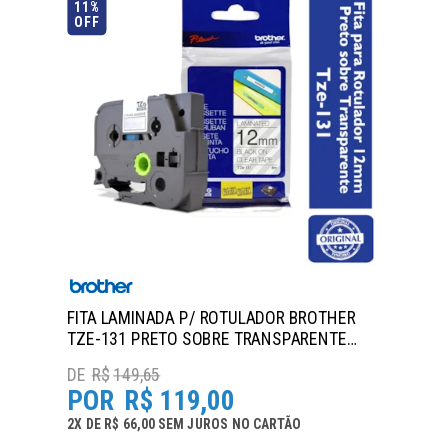
11%
OFF
FITA LAMINADA P/ ROTULADOR BROTHER
TZE-131 PRETO SOBRE TRANSPARENTE
12MM
R$
149,65
R$
119,00
2
X
DE
R$ 66,00
SEM JUROS
NO
CARTÃO