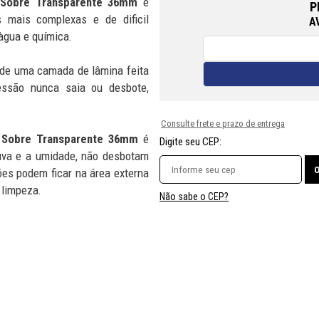
o Sobre Transparente 36mm
é
P
es mais complexas e de dificil
A
 àgua e química.
 de uma camada de lâmina feita
ressão nunca saia ou desbote,
Consulte frete e prazo de entrega
o Sobre Transparente 36mm
é
Digite seu CEP:
huva e a umidade, não desbotam
s podem ficar na área externa
 limpeza.
Não sabe o CEP?